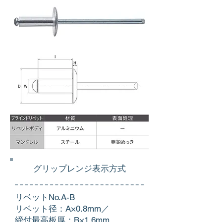
グリップレンジ表示方式
リベットNo.A-B
​リベット径：A×0.8mm／
締付最高板厚：B×1.6mm