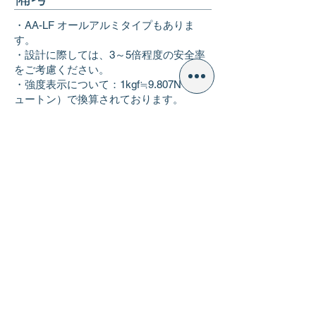
・AA-LF オールアルミタイプもありま
す。
・設計に際しては、3～5倍程度の安全率
をご考慮ください。
・強度表示について：1kgf≒9.807N（ニ
ュートン）で換算されております。
・KRSブラインドリベットはIFI・JASO
規格に準拠しております。
戻る
本社(大阪)
06-6618-7711