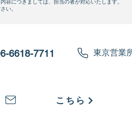
た内容につきましては、担当の者が対応いたします。
ださい。
​東京営業
6-6618-7711
WEBからのお問い合わせ
こちら
KRSの強み
リベット
カタログ
仕入先様
Q